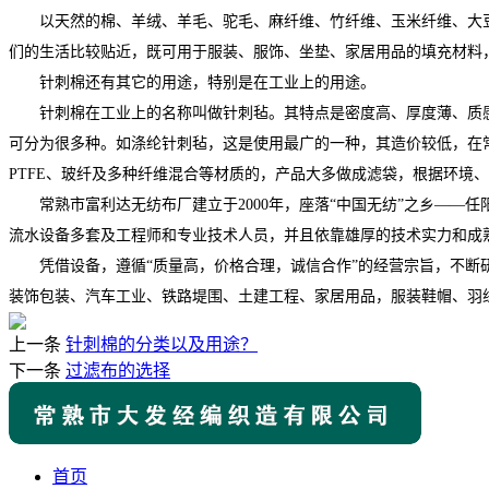
以天然的棉、羊绒、羊毛、驼毛、麻纤维、竹纤维、玉米纤维、大豆
们的生活比较贴近，既可用于服装、服饰、坐垫、家居用品的填充材料
针刺棉还有其它的用途，特别是在工业上的用途。
针刺棉在工业上的名称叫做针刺毡。其特点是密度高、厚度薄、质感硬
可分为很多种。如涤纶针刺毡，这是使用最广的一种，其造价较低，在常
PTFE、玻纤及多种纤维混合等材质的，产品大多做成滤袋，根据环境
常熟市富利达无纺布厂建立于2000年，座落“中国无纺”之乡――
流水设备多套及工程师和专业技术人员，并且依靠雄厚的技术实力和成
凭借设备，遵循“质量高，价格合理，诚信合作”的经营宗旨，不断研
装饰包装、汽车工业、铁路堤围、土建工程、家居用品，服装鞋帽、羽
上一条
针刺棉的分类以及用途？
下一条
过滤布的选择
首页