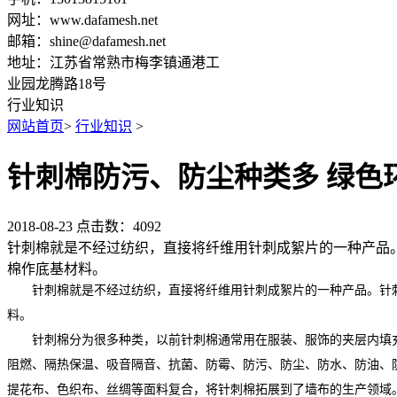
网址：www.dafamesh.net
邮箱：shine@dafamesh.net
地址：江苏省常熟市梅李镇通港工
业园龙腾路18号
行业知识
网站首页
>
行业知识
>
针刺棉防污、防尘种类多 绿色
2018-08-23
点击数：4092
针刺棉就是不经过纺织，直接将纤维用针刺成絮片的一种产品
棉作底基材料。
针刺棉就是不经过纺织，直接将纤维用针刺成絮片的一种产品。针刺
料。
针刺棉分为很多种类，以前针刺棉通常用在服装、服饰的夹层内填充，
阻燃、隔热保温、吸音隔音、抗菌、防霉、防污、防尘、防水、防油、
提花布、色织布、丝绸等面料复合，将针刺棉拓展到了墙布的生产领域