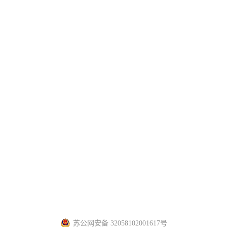
发经编织造有限公司 版权所有
苏ICP备18055975号-1
技术支持：
仕德伟
苏公网安备 32058102001617号