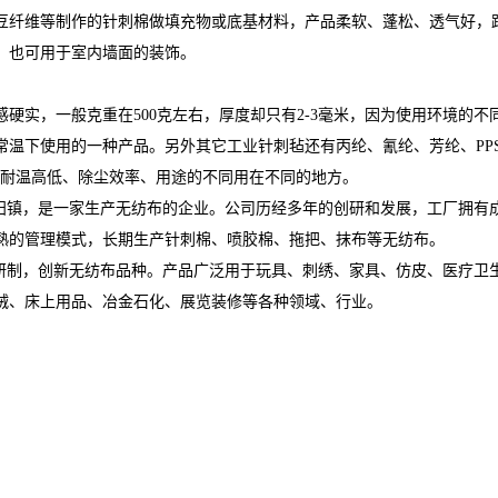
纤维等制作的针刺棉做填充物或底基材料，产品柔软、蓬松、透气好，
，也可用于室内墙面的装饰。
实，一般克重在500克左右，厚度却只有2-3毫米，因为使用环境的不
温下使用的一种产品。另外其它工业针刺毡还有丙纶、氰纶、芳纶、PP
、耐温高低、除尘效率、用途的不同用在不同的地方。
任阳镇，是一家生产无纺布的企业。公司历经多年的创研和发展，工厂拥有
熟的管理模式，长期生产针刺棉、喷胶棉、拖把、抹布等无纺布。
制，创新无纺布品种。产品广泛用于玩具、刺绣、家具、仿皮、医疗卫
绒、床上用品、冶金石化、展览装修等各种领域、行业。