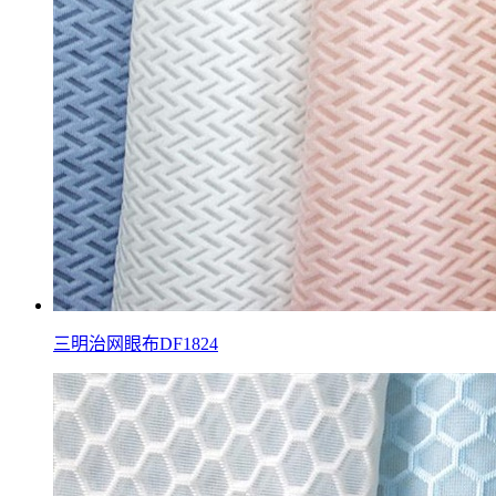
三明治网眼布DF1824