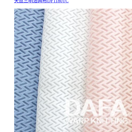
天丝三明治网布DF1180TC