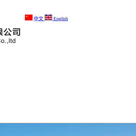
中文
English