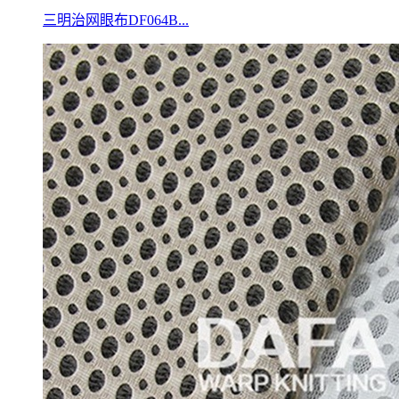
三明治网眼布DF064B...