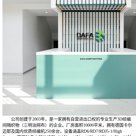
公司创建于2003年，是一家拥有自营进出口权的专业生产3D经编
间隔织物（三明治网布）的企业。厂房面积10000平米，拥有德国卡尔
迈耶及国内优质经编机250余台，设备涵盖RD6/RD7/RDJ5-1/High