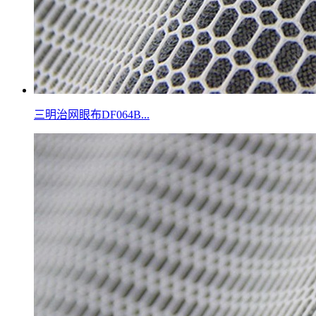
三明治网眼布DF064B...