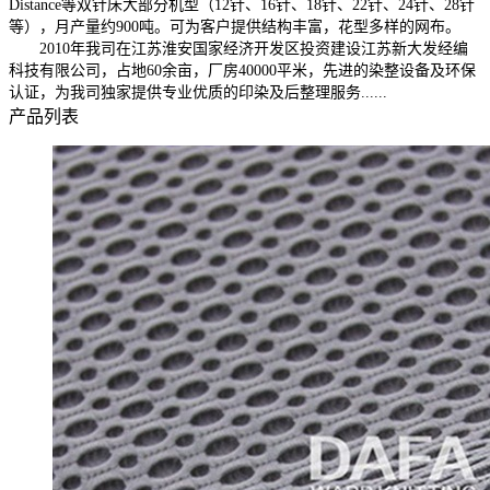
Distance等双针床大部分机型（12针、16针、18针、22针、24针、28针
等），月产量约900吨。可为客户提供结构丰富，花型多样的网布。
2010年我司在江苏淮安国家经济开发区投资建设江苏新大发经编
科技有限公司，占地60余亩，厂房40000平米，先进的染整设备及环保
认证，为我司独家提供专业优质的印染及后整理服务......
产品列表