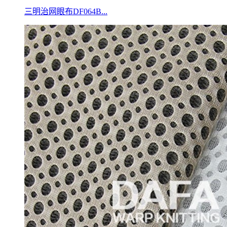
三明治网眼布DF064B...