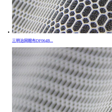
三明治网眼布DF064B...