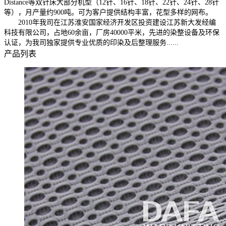
Distance等双针床大部分机型（12针、16针、18针、22针、24针、28针
等），月产量约900吨。可为客户提供结构丰富，花型多样的网布。
2010年我司在江苏淮安国家经济开发区投资建设江苏新大发经编
科技有限公司，占地60余亩，厂房40000平米，先进的染整设备及环保
认证，为我司独家提供专业优质的印染及后整理服务......
产品列表