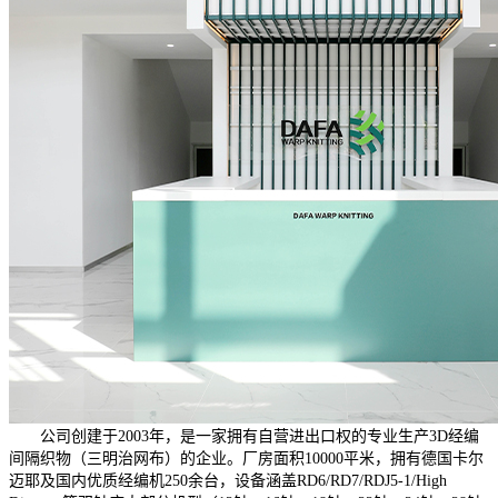
公司创建于2003年，是一家拥有自营进出口权的专业生产3D经编
间隔织物（三明治网布）的企业。厂房面积10000平米，拥有德国卡尔
迈耶及国内优质经编机250余台，设备涵盖RD6/RD7/RDJ5-1/High